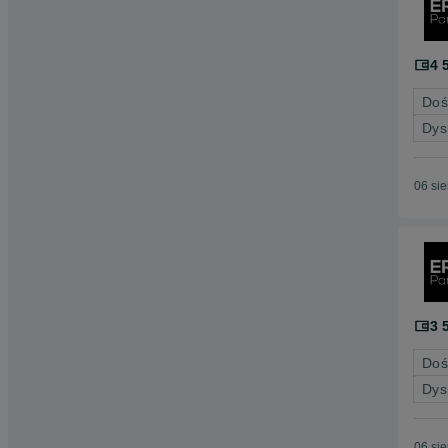
4 
Doś
Dys
06 si
3 
Doś
Dys
06 si