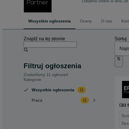
Ostatnio online w dniu 28
Wszystkie ogłoszenia
Oceny
O nas
Kon
Znajdź na tej stronie
Sortuj
Filtruj ogłoszenia
Znaleźliśmy 11 ogłoszeń
Kategorie
Wszystkie ogłoszenia
11
Praca
11
3 
Doś
Dys