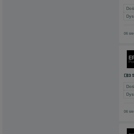
Doś
Dys
06 si
3 
Doś
Dys
06 si