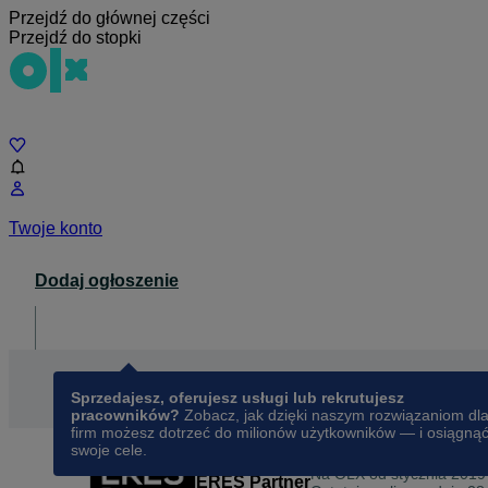
Przejdź do głównej części
Przejdź do stopki
Czat
Twoje konto
Dodaj ogłoszenie
Dla biznesu
opens in a new tab
Sprzedajesz, oferujesz usługi lub rekrutujesz
pracowników?
Zobacz, jak dzięki naszym rozwiązaniom dl
firm możesz dotrzeć do milionów użytkowników — i osiągną
swoje cele.
Na OLX od
stycznia 2019
ERES Partner