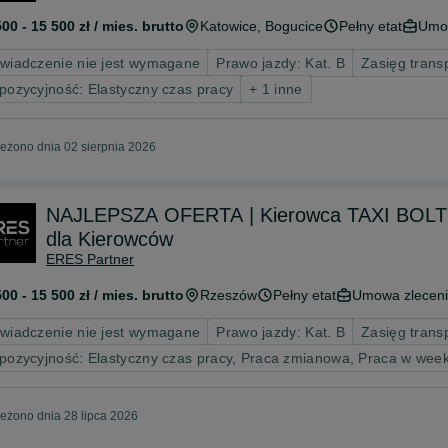
500 - 15 500 zł / mies. brutto
Katowice
, Bogucice
Pełny etat
Umow
wiadczenie nie jest wymagane
Prawo jazdy: Kat. B
Zasięg trans
pozycyjność: Elastyczny czas pracy
+ 1 inne
eżono dnia 02 sierpnia 2026
NAJLEPSZA OFERTA | Kierowca TAXI BOLT 
dla Kierowców
ERES Partner
500 - 15 500 zł / mies. brutto
Rzeszów
Pełny etat
Umowa zlecen
wiadczenie nie jest wymagane
Prawo jazdy: Kat. B
Zasięg trans
pozycyjność: Elastyczny czas pracy, Praca zmianowa, Praca w wee
eżono dnia 28 lipca 2026