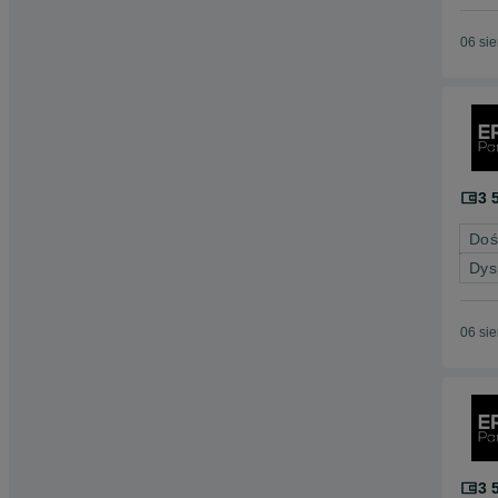
06 si
3 
Doś
Dys
06 si
3 