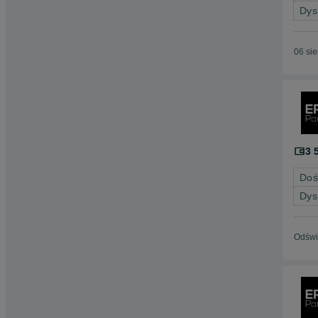
Dys
06 si
3 
Doś
Dys
Odświ