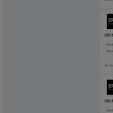
3 
Doś
Dys
06 si
3 
Doś