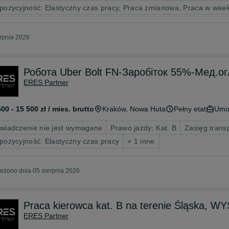
pozycyjność: Elastyczny czas pracy, Praca zmianowa, Praca w wee
erpnia 2026
Робота Uber Bolt FN-Заробіток 55%-Мед.ог
ERES Partner
500 - 15 500 zł / mies. brutto
Kraków
, Nowa Huta
Pełny etat
Umo
wiadczenie nie jest wymagane
Prawo jazdy: Kat. B
Zasięg trans
pozycyjność: Elastyczny czas pracy
+ 1 inne
eżono dnia 05 sierpnia 2026
Praca kierowca kat. B na terenie Śląska
ERES Partner