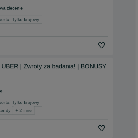
a zlecenie
portu: Tylko krajowy
UBER | Zwroty za badania! | BONUSY
ie
portu: Tylko krajowy
kendy
+ 2 inne