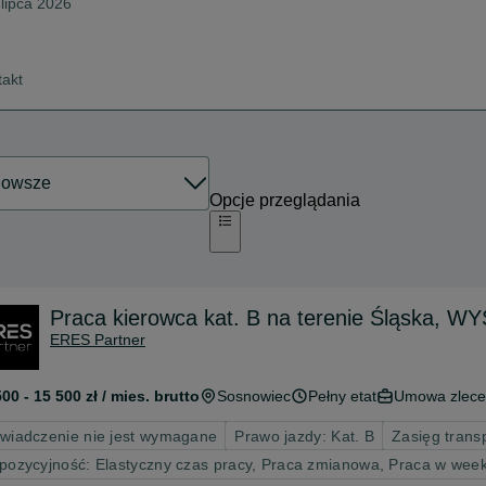
 lipca 2026
takt
Opcje przeglądania
Praca kierowca kat. B na terenie Śląska
ERES Partner
500 - 15 500 zł / mies. brutto
Sosnowiec
Pełny etat
Umowa zlece
wiadczenie nie jest wymagane
Prawo jazdy: Kat. B
Zasięg trans
pozycyjność: Elastyczny czas pracy, Praca zmianowa, Praca w wee