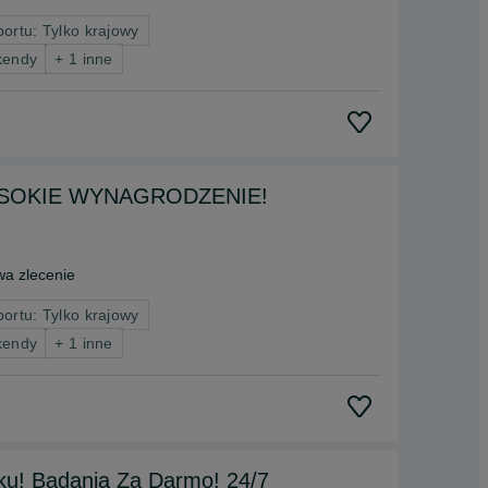
portu: Tylko krajowy
kendy
+ 1 inne
, WYSOKIE WYNAGRODZENIE!
a zlecenie
portu: Tylko krajowy
kendy
+ 1 inne
nku! Badania Za Darmo! 24/7