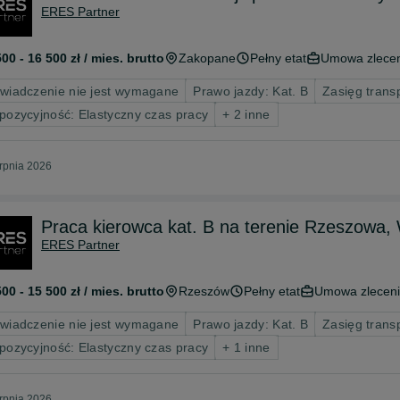
ERES Partner
500 - 16 500 zł / mies. brutto
Zakopane
Pełny etat
Umowa zlece
wiadczenie nie jest wymagane
Prawo jazdy: Kat. B
Zasięg trans
pozycyjność: Elastyczny czas pracy
+ 2 inne
erpnia 2026
Praca kierowca kat. B na terenie Rzesz
ERES Partner
500 - 15 500 zł / mies. brutto
Rzeszów
Pełny etat
Umowa zlecen
wiadczenie nie jest wymagane
Prawo jazdy: Kat. B
Zasięg trans
pozycyjność: Elastyczny czas pracy
+ 1 inne
erpnia 2026